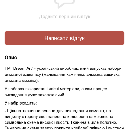
Додайте перший відгук
Написати відгук
Опис
ТМ "Dream Art" - український виробник, який випускає набори
алмазної живопису (малювання камінням, алмазна вишивка,
алмазна мозаїка).
У наборах використані якісні матеріали, а сам процес
викладання дуже захоплюючий.
У набір входить:
- Щільна тканинна основа для викладання каменів, на
лицьову сторону якої нанесена кольорова самоклеюча
символьна схема високої якості. Тканина є ціле полотно.
Символьна схема зверху покрита клейової плівкою і листком