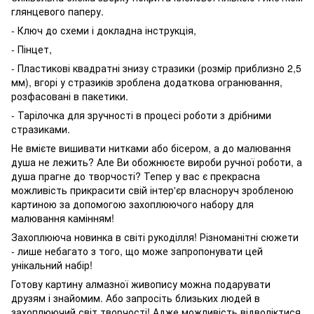
глянцевого паперу.
- Ключ до схеми і докладна інструкція,
- Пінцет,
- Пластикові квадратні знизу стразики (розмір приблизно 2,5
мм), вгорі у стразиків зроблена додаткова огранювання,
розфасовані в пакетики.
- Тарілочка для зручності в процесі роботи з дрібними
стразиками.
Не вмієте вишивати нитками або бісером, а до малювання
душа не лежить? Але Ви обожнюєте вироби ручної роботи, а
душа прагне до творчості? Тепер у вас є прекрасна
можливість прикрасити свій інтер'єр власноруч зробленою
картиною за допомогою захоплюючого набору для
малювання камінням!
Захоплююча новинка в світі рукоділля! Різноманітні сюжети
- лише небагато з того, що може запропонувати цей
унікальний набір!
Готову картину алмазної живопису можна подарувати
друзям і знайомим. Або запросіть близьких людей в
захоплюючий світ творчості! Адже можливість відволіктися