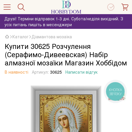
Друзі! Терміни відправок 1-3 дні. Субота/неділя вихідний. З
усіх питань пишіть в месенджери
Каталог
Діамантова мозаїка
Купити 30625 Розчулення
(Серафимо-Дивеевская) Набір
алмазної мозаїки Магазин Хоббідом
В наявності
Артикул:
30625
Написати відгук
КНОПКА
ЗВ'ЯЗКУ