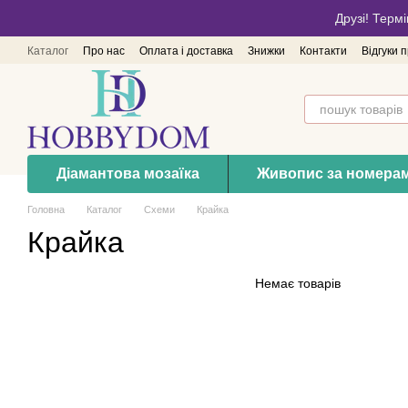
Перейти до основного контенту
Друзі! Термі
Каталог
Про нас
Оплата і доставка
Знижки
Контакти
Відгуки 
Діамантова мозаїка
Живопис за номера
Головна
Каталог
Схеми
Крайка
Крайка
Немає товарів