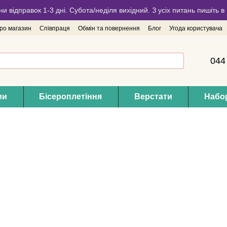
ни відправок 1-3 дні. Субота/неділя вихідний. З усіх питань пишіть
про магазин
Співпраця
Обмін та повернення
Блог
Угода користувача
044
ми
Бісероплетіння
Верстати
Набор