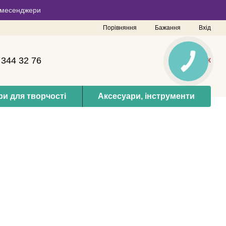
 в месенджери
Порівняння
Бажання
Вхід
 344 32 76
Мій кошик
КНОПКА
ЗВ'ЯЗКУ
и для творчості
Аксесуари, інструменти