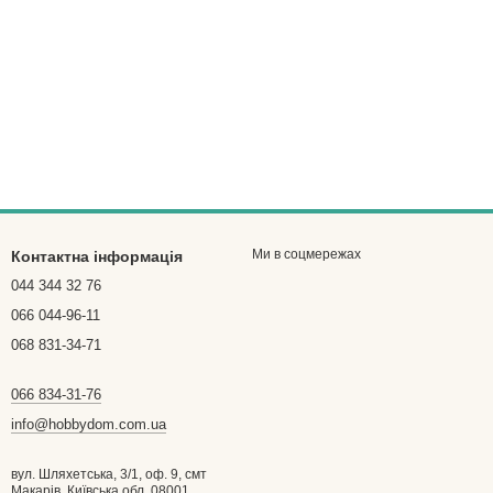
Ми в соцмережах
Контактна інформація
044 344 32 76
066 044-96-11
068 831-34-71
066 834-31-76
info@hobbydom.com.ua
вул. Шляхетська, 3/1, оф. 9, смт
Макарів, Київська обл, 08001