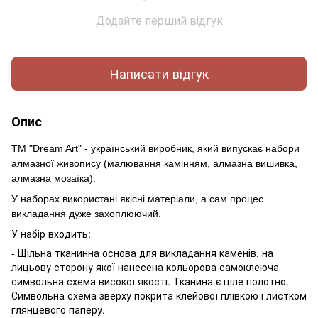
Додайте перший відгук
Написати відгук
Опис
ТМ "Dream Art" - український виробник, який випускає набори
алмазної живопису (малювання камінням, алмазна вишивка,
алмазна мозаїка).
У наборах використані якісні матеріали, а сам процес
викладання дуже захоплюючий.
У набір входить:
- Щільна тканинна основа для викладання каменів, на
лицьову сторону якої нанесена кольорова самоклеюча
символьна схема високої якості. Тканина є ціле полотно.
Символьна схема зверху покрита клейової плівкою і листком
глянцевого паперу.