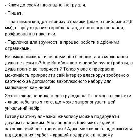
- Ключ до схеми і докладна інструкція,
- Пінцет,
- Пластикові квадратні знизу стразики (розмір приблизно 2,5
мм), вгорі у стразиків зроблена додаткова огранювання,
розфасовані в пакетики.
- Тарілочка для зручності в процесі роботи з дрібними
стразиками.
Не вмієте вишивати нитками або бісером, а до малювання
душа не лежить? Але Ви обожнюєте вироби ручної роботи, а
душа прагне до творчості? Тепер у вас є прекрасна
можливість прикрасити свій інтер'єр власноруч зробленою
картиною за допомогою захоплюючого набору для
малювання камінням!
Захоплююча новинка в світі рукоділля! Різноманітні сюжети
- лише небагато з того, що може запропонувати цей
унікальний набір!
Готову картину алмазної живопису можна подарувати
друзям і знайомим. Або запросіть близьких людей в
захоплюючий світ творчості! Адже можливість відволіктися
від щоденних турбот - кращий подарунок в нашому