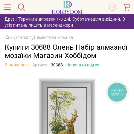
Друзі! Терміни відправок 1-3 дні. Субота/неділя вихідний. З
усіх питань пишіть в месенджери
Каталог
Діамантова мозаїка
Купити 30688 Олень Набір алмазної
мозаїки Магазин Хоббідом
В наявності
Артикул:
30688
Написати відгук
КНОПКА
ЗВ'ЯЗКУ