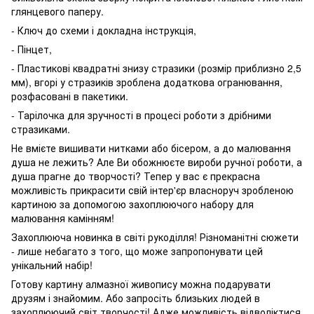
глянцевого паперу.
- Ключ до схеми і докладна інструкція,
- Пінцет,
- Пластикові квадратні знизу стразики (розмір приблизно 2,5
мм), вгорі у стразиків зроблена додаткова огранювання,
розфасовані в пакетики.
- Тарілочка для зручності в процесі роботи з дрібними
стразиками.
Не вмієте вишивати нитками або бісером, а до малювання
душа не лежить? Але Ви обожнюєте вироби ручної роботи, а
душа прагне до творчості? Тепер у вас є прекрасна
можливість прикрасити свій інтер'єр власноруч зробленою
картиною за допомогою захоплюючого набору для
малювання камінням!
Захоплююча новинка в світі рукоділля! Різноманітні сюжети
- лише небагато з того, що може запропонувати цей
унікальний набір!
Готову картину алмазної живопису можна подарувати
друзям і знайомим. Або запросіть близьких людей в
захоплюючий світ творчості! Адже можливість відволіктися