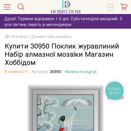
Друзі! Терміни відправок 1-3 дні. Субота/неділя вихідний. З
усіх питань пишіть в месенджери
Каталог
Діамантова мозаїка
Купити 30950 Поклик журавлиний
Набір алмазної мозаїки Магазин
Хоббідом
В наявності
Артикул:
30950
Написати відгук
КНОПКА
ЗВ'ЯЗКУ