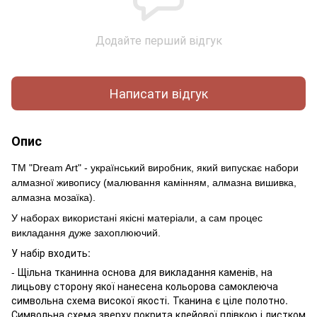
Додайте перший відгук
Написати відгук
Опис
ТМ "Dream Art" - український виробник, який випускає набори
алмазної живопису (малювання камінням, алмазна вишивка,
алмазна мозаїка).
У наборах використані якісні матеріали, а сам процес
викладання дуже захоплюючий.
У набір входить:
- Щільна тканинна основа для викладання каменів, на
лицьову сторону якої нанесена кольорова самоклеюча
символьна схема високої якості. Тканина є ціле полотно.
Символьна схема зверху покрита клейової плівкою і листком