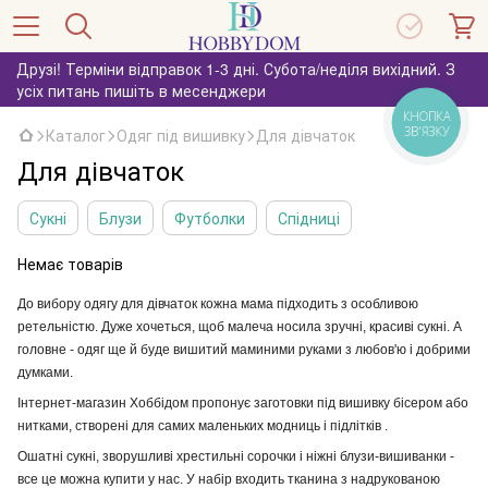
Друзі! Терміни відправок 1-3 дні. Субота/неділя вихідний. З
усіх питань пишіть в месенджери
КНОПКА
ЗВ'ЯЗКУ
Каталог
Одяг під вишивку
Для дівчаток
Для дівчаток
Сукні
Блузи
Футболки
Спідниці
Немає товарів
До вибору одягу для дівчаток кожна мама підходить з особливою
ретельністю. Дуже хочеться, щоб малеча носила зручні, красиві сукні. А
головне - одяг ще й буде вишитий маминими руками з любов'ю і добрими
думками.
Інтернет-магазин Хоббідом пропонує заготовки під вишивку бісером або
нитками, створені для самих маленьких модниць і підлітків .
Ошатні сукні, зворушливі хрестильні сорочки і ніжні блузи-вишиванки - 
все це можна купити у нас. У набір входить тканина з надрукованою 