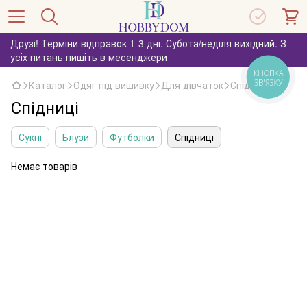
Друзі! Терміни відправок 1-3 дні. Субота/неділя вихідний. З
усіх питань пишіть в месенджери
КНОПКА
ЗВ'ЯЗКУ
Каталог
Одяг під вишивку
Для дівчаток
Спідниці
Спідниці
Сукні
Блузи
Футболки
Спідниці
Немає товарів