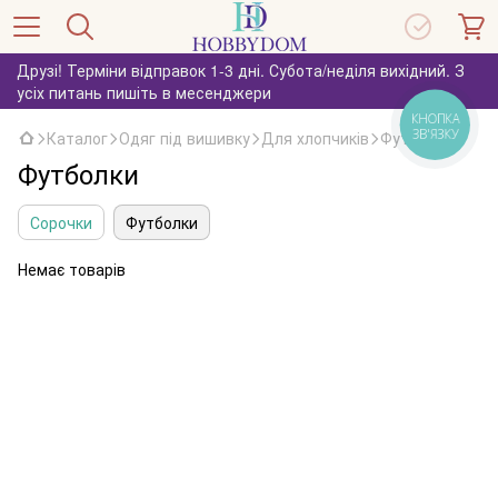
Друзі! Терміни відправок 1-3 дні. Субота/неділя вихідний. З
усіх питань пишіть в месенджери
КНОПКА
ЗВ'ЯЗКУ
Каталог
Одяг під вишивку
Для хлопчиків
Футболки
Футболки
Сорочки
Футболки
Немає товарів